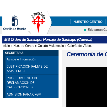
Pa
co
pri
NUESTRO CENTRO
EducamosC
INFÓRMATE
CART
CRFP
IES Orden de Santiago, Horcajo de Santiago (Cuenca)
BANDA DE MÚSICA I
Inicio
»
Nuestro Centro
»
Galería Multimedia
»
Galería de Vídeos
Se encuentra usted aquí
Ceremonia de G
SECRETARÍA
Avisos e Información
JUSTIFICACIÓN FALTAS DE
ASISTENCIA
PROCEDIMIENTO DE
RECLAMACIÓN DE
CALIFICACIONES
ADMISIÓN PARA CFGM