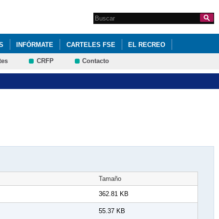
Search this site
Formulario de
búsqueda
S
INFÓRMATE
CARTELES FSE
EL RECREO
tes
CRFP
Contacto
 DE SANTIAGO
Tamaño
362.81 KB
55.37 KB