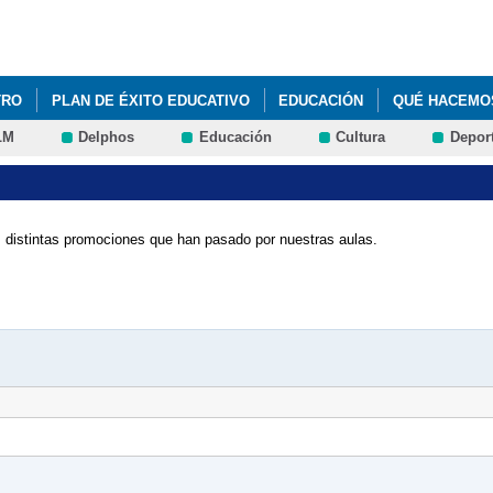
Pasar al
contenido
principal
TRO
PLAN DE ÉXITO EDUCATIVO
EDUCACIÓN
QUÉ HACEMO
LM
Delphos
Educación
Cultura
Depor
º BACHILLERATO
ACTIVIDADES
BANDA DE MÚSICA IES ORDEN
as distintas promociones que han pasado por nuestras aulas.