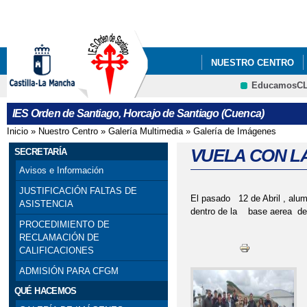
Pa
co
pri
NUESTRO CENTRO
EducamosC
INFÓRMATE
CART
CRFP
IES Orden de Santiago, Horcajo de Santiago (Cuenca)
BANDA DE MÚSICA I
Inicio
»
Nuestro Centro
»
Galería Multimedia
»
Galería de Imágenes
Se encuentra usted aquí
VUELA CON LA
SECRETARÍA
Avisos e Información
JUSTIFICACIÓN FALTAS DE
El pasado 12 de Abril , alum
ASISTENCIA
dentro de la base aerea d
PROCEDIMIENTO DE
RECLAMACIÓN DE
CALIFICACIONES
ADMISIÓN PARA CFGM
QUÉ HACEMOS