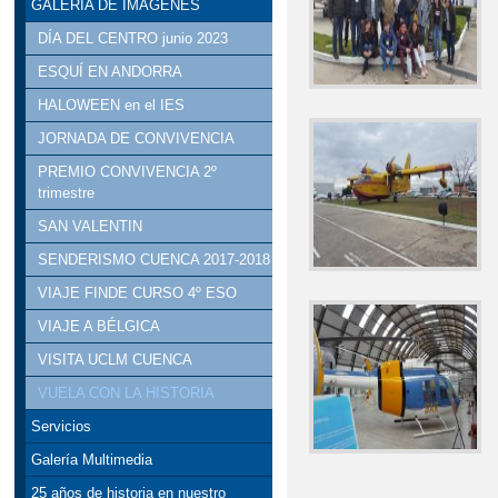
GALERÍA DE IMÁGENES
DÍA DEL CENTRO junio 2023
ESQUÍ EN ANDORRA
HALOWEEN en el IES
JORNADA DE CONVIVENCIA
PREMIO CONVIVENCIA 2º
trimestre
SAN VALENTIN
SENDERISMO CUENCA 2017-2018
VIAJE FINDE CURSO 4º ESO
VIAJE A BÉLGICA
VISITA UCLM CUENCA
VUELA CON LA HISTORIA
Servicios
Galería Multimedia
25 años de historia en nuestro