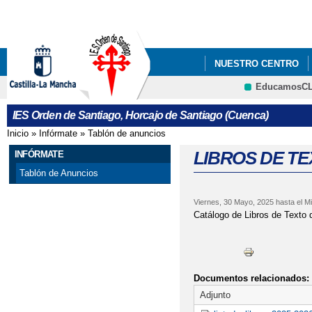
Pa
co
pri
NUESTRO CENTRO
EducamosC
INFÓRMATE
CART
CRFP
IES Orden de Santiago, Horcajo de Santiago (Cuenca)
BANDA DE MÚSICA I
Inicio
»
Infórmate
»
Tablón de anuncios
Se encuentra usted aquí
LIBROS DE TE
INFÓRMATE
Tablón de Anuncios
Viernes, 30 Mayo, 2025
hasta el
Mi
Catálogo de Libros de Texto 
Documentos relacionados:
Adjunto