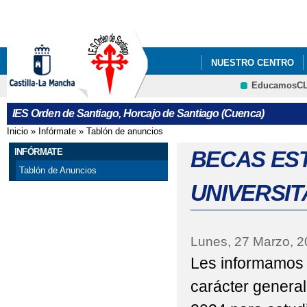
Pa
co
pri
NUESTRO CENTRO
EducamosC
INFÓRMATE
CART
CRFP
IES Orden de Santiago, Horcajo de Santiago (Cuenca)
BANDA DE MÚSICA I
Inicio
»
Infórmate
»
Tablón de anuncios
Se encuentra usted aquí
INFÓRMATE
BECAS EST
Tablón de Anuncios
UNIVERSIT
Lunes, 27 Marzo, 
Les informamos
carácter genera