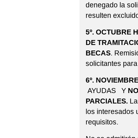
denegado la soli
resulten excluid
5º. OCTUBRE 
DE TRAMITACI
BECAS
. Remisi
solicitantes para
6º. NOVIEMBR
AYUDAS Y
NO
PARCIALES.
La
los interesados
requisitos.